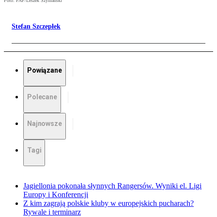
Foto: PAP/Leszek Szymański
Stefan Szczepłek
Powiązane
Polecane
Najnowsze
Tagi
Jagiellonia pokonała słynnych Rangersów. Wyniki el. Ligi
Europy i Konferencji
Z kim zagrają polskie kluby w europejskich pucharach?
Rywale i terminarz