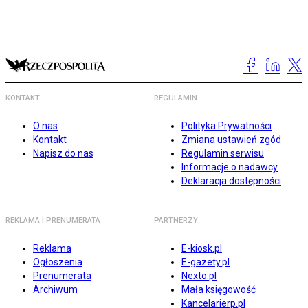
KONTAKT
REGULAMIN
O nas
Polityka Prywatności
Kontakt
Zmiana ustawień zgód
Napisz do nas
Regulamin serwisu
Informacje o nadawcy
Deklaracja dostępności
REKLAMA I PRENUMERATA
PARTNERZY
Reklama
E-kiosk.pl
Ogłoszenia
E-gazety.pl
Prenumerata
Nexto.pl
Archiwum
Mała księgowość
Kancelarierp.pl