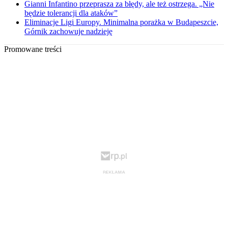
Gianni Infantino przeprasza za błędy, ale też ostrzega. „Nie
będzie tolerancji dla ataków”
Eliminacje Ligi Europy. Minimalna porażka w Budapeszcie,
Górnik zachowuje nadzieję
Promowane treści