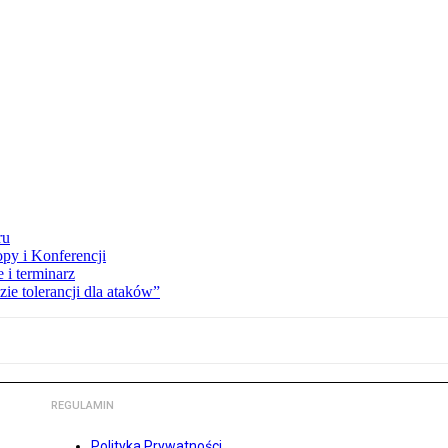
ru
opy i Konferencji
 i terminarz
zie tolerancji dla ataków”
REGULAMIN
Polityka Prywatności