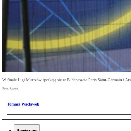
W finale Ligi Mistrzów spotkają się w Budapeszcie Paris Saint-Germain i Ar
Foto: Reuters
Tomasz Wacławek
Powiązane