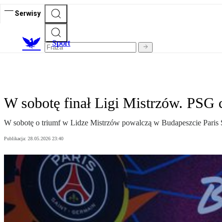
Serwisy
S
port
W sobotę finał Ligi Mistrzów. PSG 
W sobotę o triumf w Lidze Mistrzów powalczą w Budapeszcie Paris Sai
Publikacja:
28.05.2026 23:40