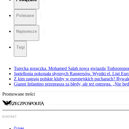
Polecane
Najnowsze
Tagi
Turecka gorączka. Mohamed Salah nową gwiazdą Trabzonspo
Jagiellonia pokonała słynnych Rangersów. Wyniki el. Ligi Eur
Z kim zagrają polskie kluby w europejskich pucharach? Rywale
Gianni Infantino przeprasza za błędy, ale też ostrzega. „Nie będ
Promowane treści
KONTAKT
O nas