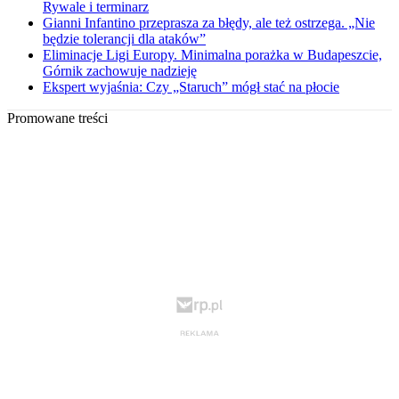
Rywale i terminarz
Gianni Infantino przeprasza za błędy, ale też ostrzega. „Nie
będzie tolerancji dla ataków”
Eliminacje Ligi Europy. Minimalna porażka w Budapeszcie,
Górnik zachowuje nadzieję
Ekspert wyjaśnia: Czy „Staruch” mógł stać na płocie
Promowane treści