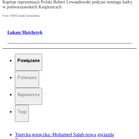
Kapitan reprezentacji Polski Robert Lewandowski podczas treningu kadry
w podwarszawskich Książenicach
Foto: PAP/Leszek Szymański
Łukasz Majchrzyk
Powiązane
Polecane
Najnowsze
Tagi
Turecka gorączka. Mohamed Salah nową gwiazdą