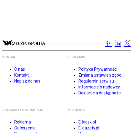
KONTAKT
REGULAMIN
O nas
Polityka Prywatności
Kontakt
Zmiana ustawień zgód
Napisz do nas
Regulamin serwisu
Informacje o nadawcy
Deklaracja dostępności
REKLAMA I PRENUMERATA
PARTNERZY
Reklama
E-kiosk.pl
Ogłoszenia
E-gazety.pl