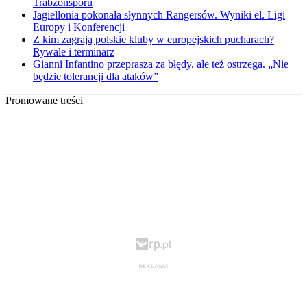
Trabzonsporu
Jagiellonia pokonała słynnych Rangersów. Wyniki el. Ligi
Europy i Konferencji
Z kim zagrają polskie kluby w europejskich pucharach?
Rywale i terminarz
Gianni Infantino przeprasza za błędy, ale też ostrzega. „Nie
będzie tolerancji dla ataków”
Promowane treści