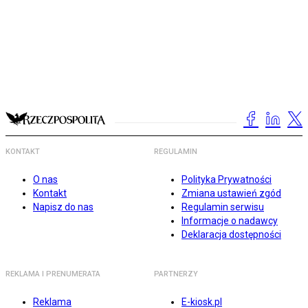
KONTAKT
REGULAMIN
O nas
Polityka Prywatności
Kontakt
Zmiana ustawień zgód
Napisz do nas
Regulamin serwisu
Informacje o nadawcy
Deklaracja dostępności
REKLAMA I PRENUMERATA
PARTNERZY
Reklama
E-kiosk.pl