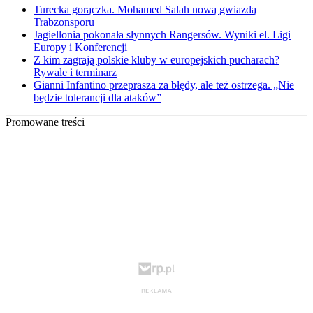
Turecka gorączka. Mohamed Salah nową gwiazdą
Trabzonsporu
Jagiellonia pokonała słynnych Rangersów. Wyniki el. Ligi
Europy i Konferencji
Z kim zagrają polskie kluby w europejskich pucharach?
Rywale i terminarz
Gianni Infantino przeprasza za błędy, ale też ostrzega. „Nie
będzie tolerancji dla ataków”
Promowane treści