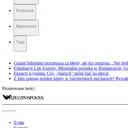
Polecane
Najnowsze
Tagi
Gianni Infantino przeprasza za błędy, ale też ostrzega. „Nie będ
Eliminacje Ligi Europy. Minimalna porażka w Budapeszcie, G
Ekspert wyjaśnia: Czy „Staruch” mógł stać na płocie
Z kim zagrają polskie kluby w europejskich pucharach? Rywale
Promowane treści
KONTAKT
O nas