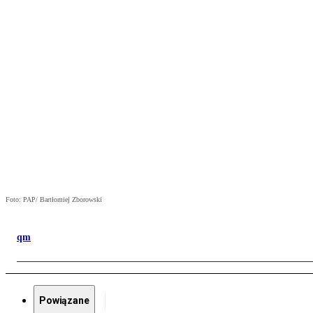
Foto: PAP/ Bartłomiej Zborowski
qm
Powiązane