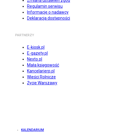
Zmiana ustawień zgód
Regulamin serwisu
Informacje o nadawcy
Deklaracja dostępności
PARTNERZY
E-kiosk.pl
E-gazety.pl
Nexto.pl
Mała księgowość
Kancelarierp.pl
Wieści Rolnicze
Życie Warszawy
KALENDARIUM