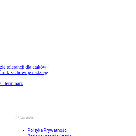
zie tolerancji dla ataków”
órnik zachowuje nadzieję
 i terminarz
REGULAMIN
Polityka Prywatności