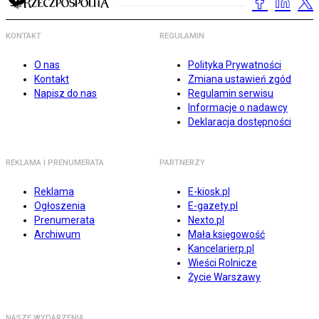
KONTAKT
REGULAMIN
O nas
Polityka Prywatności
Kontakt
Zmiana ustawień zgód
Napisz do nas
Regulamin serwisu
Informacje o nadawcy
Deklaracja dostępności
REKLAMA I PRENUMERATA
PARTNERZY
Reklama
E-kiosk.pl
Ogłoszenia
E-gazety.pl
Prenumerata
Nexto.pl
Archiwum
Mała księgowość
Kancelarierp.pl
Wieści Rolnicze
Życie Warszawy
NASZE WYDARZENIA