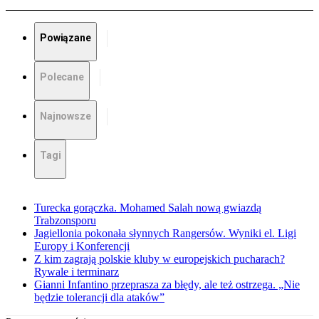
Powiązane
Polecane
Najnowsze
Tagi
Turecka gorączka. Mohamed Salah nową gwiazdą
Trabzonsporu
Jagiellonia pokonała słynnych Rangersów. Wyniki el. Ligi
Europy i Konferencji
Z kim zagrają polskie kluby w europejskich pucharach?
Rywale i terminarz
Gianni Infantino przeprasza za błędy, ale też ostrzega. „Nie
będzie tolerancji dla ataków”