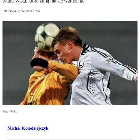
tytułu Wisła, która zimą ma się wzmocnić
Publikacja:
14.12.2009 01:59
Foto: ROL
Michał Kołodziejczyk