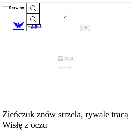
Serwisy
S
port
Zieńczuk znów strzela, rywale tracą
Wisłę z oczu