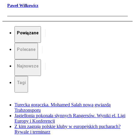
Paweł Wilkowicz
Powiązane
Polecane
Najnowsze
Tagi
Turecka gorączka. Mohamed Salah nową gwiazdą
Trabzonsporu
Jagiellonia pokonała słynnych Rangersów. Wyniki el. Ligi
Europy i Konferencji
Z kim zagrają polskie kluby w europejskich pucharach?
Rywale i terminarz