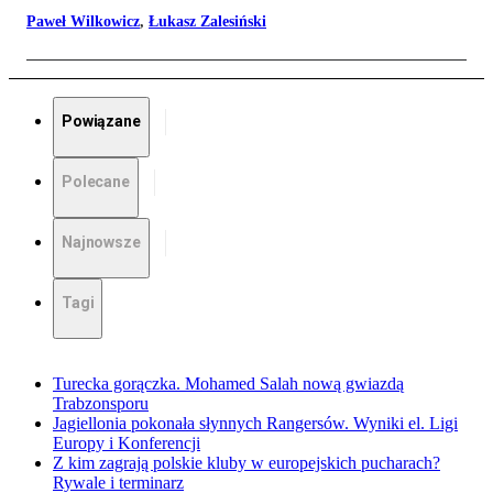
Paweł Wilkowicz
,
Łukasz Zalesiński
Powiązane
Polecane
Najnowsze
Tagi
Turecka gorączka. Mohamed Salah nową gwiazdą
Trabzonsporu
Jagiellonia pokonała słynnych Rangersów. Wyniki el. Ligi
Europy i Konferencji
Z kim zagrają polskie kluby w europejskich pucharach?
Rywale i terminarz