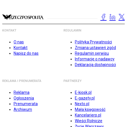
KONTAKT
REGULAMIN
O nas
Polityka Prywatności
Kontakt
Zmiana ustawień zgód
Napisz do nas
Regulamin serwisu
Informacje o nadawcy
Deklaracja dostępności
REKLAMA I PRENUMERATA
PARTNERZY
Reklama
E-kiosk.pl
Ogłoszenia
E-gazety.pl
Prenumerata
Nexto.pl
Archiwum
Mała księgowość
Kancelarierp.pl
Wieści Rolnicze
Życie Warszawy