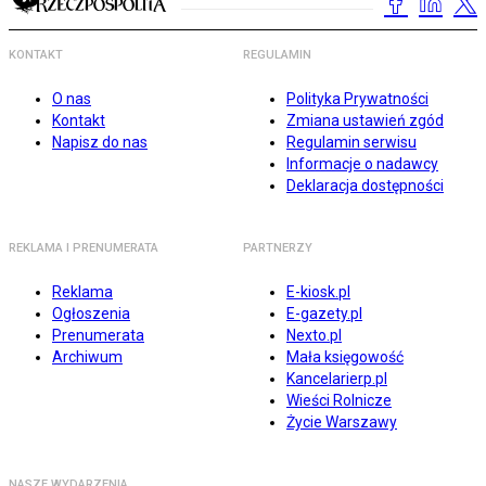
KONTAKT
REGULAMIN
O nas
Polityka Prywatności
Kontakt
Zmiana ustawień zgód
Napisz do nas
Regulamin serwisu
Informacje o nadawcy
Deklaracja dostępności
REKLAMA I PRENUMERATA
PARTNERZY
Reklama
E-kiosk.pl
Ogłoszenia
E-gazety.pl
Prenumerata
Nexto.pl
Archiwum
Mała księgowość
Kancelarierp.pl
Wieści Rolnicze
Życie Warszawy
NASZE WYDARZENIA