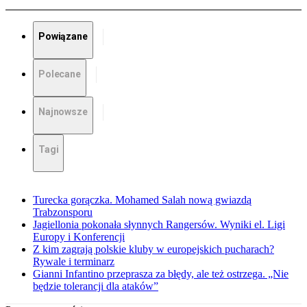
Powiązane
Polecane
Najnowsze
Tagi
Turecka gorączka. Mohamed Salah nową gwiazdą
Trabzonsporu
Jagiellonia pokonała słynnych Rangersów. Wyniki el. Ligi
Europy i Konferencji
Z kim zagrają polskie kluby w europejskich pucharach?
Rywale i terminarz
Gianni Infantino przeprasza za błędy, ale też ostrzega. „Nie
będzie tolerancji dla ataków”