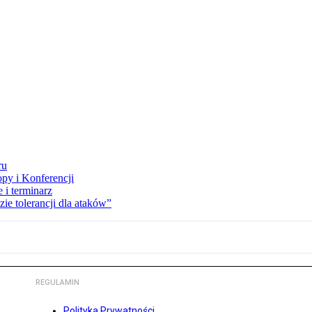
ru
opy i Konferencji
 i terminarz
zie tolerancji dla ataków”
REGULAMIN
Polityka Prywatności