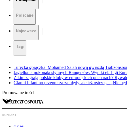
Polecane
Najnowsze
Tagi
Turecka gorączka. Mohamed Salah nową gwiazdą Trabzonspo
Jagiellonia pokonała słynnych Rangersów. Wyniki el. Ligi Eur
Z kim zagrają polskie kluby w europejskich pucharach? Rywale
Gianni Infantino przeprasza za błędy, ale też ostrzega. „Nie będ
Promowane treści
KONTAKT
O nas