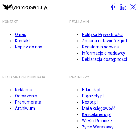
KONTAKT
REGULAMIN
O nas
Polityka Prywatności
Kontakt
Zmiana ustawień zgód
Napisz do nas
Regulamin serwisu
Informacje o nadawcy
Deklaracja dostępności
REKLAMA I PRENUMERATA
PARTNERZY
Reklama
E-kiosk.pl
Ogłoszenia
E-gazety.pl
Prenumerata
Nexto.pl
Archiwum
Mała księgowość
Kancelarierp.pl
Wieści Rolnicze
Życie Warszawy