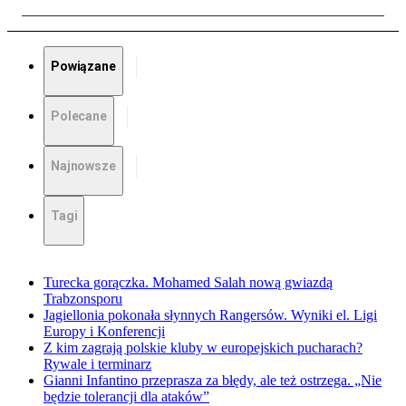
Powiązane
Polecane
Najnowsze
Tagi
Turecka gorączka. Mohamed Salah nową gwiazdą
Trabzonsporu
Jagiellonia pokonała słynnych Rangersów. Wyniki el. Ligi
Europy i Konferencji
Z kim zagrają polskie kluby w europejskich pucharach?
Rywale i terminarz
Gianni Infantino przeprasza za błędy, ale też ostrzega. „Nie
będzie tolerancji dla ataków”