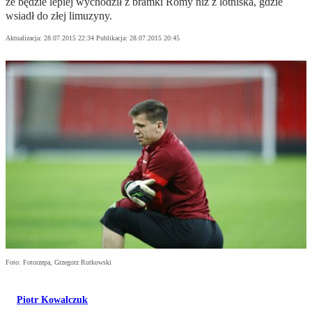
że będzie lepiej wychodził z bramki Romy niż z lotniska, gdzie
wsiadł do złej limuzyny.
Aktualizacja:
28.07.2015 22:34
Publikacja:
28.07.2015 20:45
Foto: Fotorzepa, Grzegorz Rutkowski
Piotr Kowalczuk