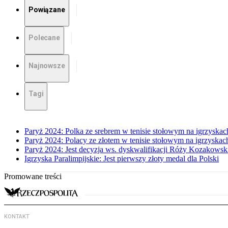
Powiązane
Polecane
Najnowsze
Tagi
Paryż 2024: Polka ze srebrem w tenisie stołowym na igrzyskac
Paryż 2024: Polacy ze złotem w tenisie stołowym na igrzyskach
Paryż 2024: Jest decyzja ws. dyskwalifikacji Róży Kozakowsk
Igrzyska Paralimpijskie: Jest pierwszy złoty medal dla Polski
Promowane treści
KONTAKT