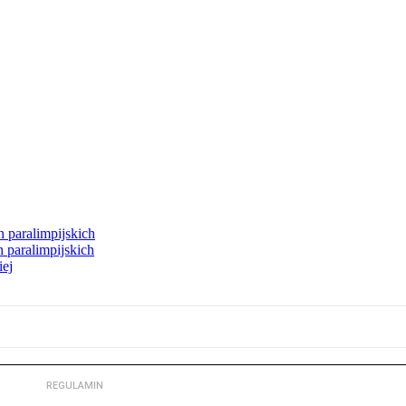
h paralimpijskich
 paralimpijskich
iej
REGULAMIN