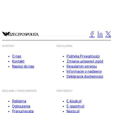
KONTAKT
REGULAMIN
O nas
Polityka Prywatności
Kontakt
Zmiana ustawień zgód
Napisz do nas
Regulamin serwisu
Informacje o nadawcy
Deklaracja dostępności
REKLAMA I PRENUMERATA
PARTNERZY
Reklama
E-kiosk.pl
Ogłoszenia
E-gazety.pl
Prenumerata
Nexto.pl