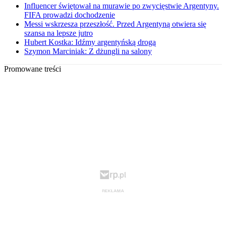
Influencer świętował na murawie po zwycięstwie Argentyny.
FIFA prowadzi dochodzenie
Messi wskrzesza przeszłość. Przed Argentyną otwiera się
szansa na lepsze jutro
Hubert Kostka: Idźmy argentyńską drogą
Szymon Marciniak: Z dżungli na salony
Promowane treści