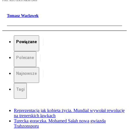
Foto: REUTERS/Nacho Doce
Tomasz Wacławek
Powiązane
Polecane
Najnowsze
Tagi
Reprezentacja jak kobieta życia. Mundial wywołał rewolucję
na trenerskich ławkach
Turecka gorączka. Mohamed Salah nową gwiazdą
Trabzonsporu