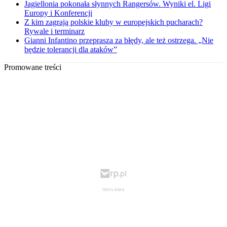
Jagiellonia pokonała słynnych Rangersów. Wyniki el. Ligi
Europy i Konferencji
Z kim zagrają polskie kluby w europejskich pucharach?
Rywale i terminarz
Gianni Infantino przeprasza za błędy, ale też ostrzega. „Nie
będzie tolerancji dla ataków”
Promowane treści