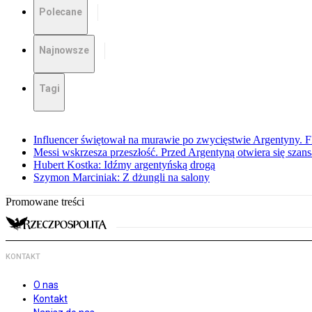
Polecane
Najnowsze
Tagi
Influencer świętował na murawie po zwycięstwie Argentyny. 
Messi wskrzesza przeszłość. Przed Argentyną otwiera się szansa
Hubert Kostka: Idźmy argentyńską drogą
Szymon Marciniak: Z dżungli na salony
Promowane treści
KONTAKT
O nas
Kontakt