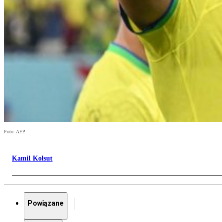
Foto: AFP
Kamil Kołsut
Powiązane