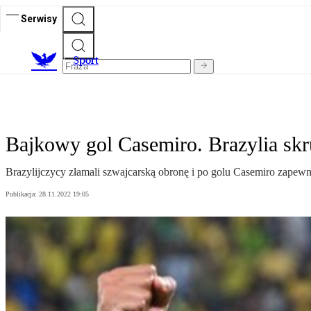
Serwisy
S
port
Bajkowy gol Casemiro. Brazylia skr
Brazylijczycy złamali szwajcarską obronę i po golu Casemiro zapewni
Publikacja:
28.11.2022 19:05