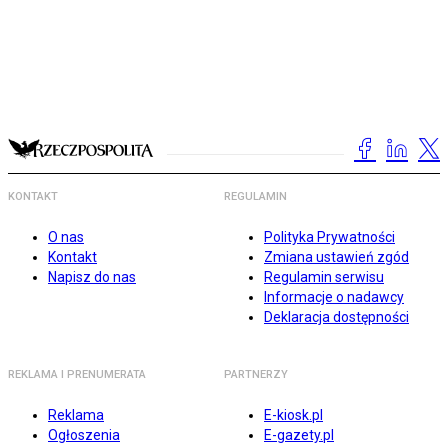
KONTAKT
REGULAMIN
O nas
Polityka Prywatności
Kontakt
Zmiana ustawień zgód
Napisz do nas
Regulamin serwisu
Informacje o nadawcy
Deklaracja dostępności
REKLAMA I PRENUMERATA
PARTNERZY
Reklama
E-kiosk.pl
Ogłoszenia
E-gazety.pl