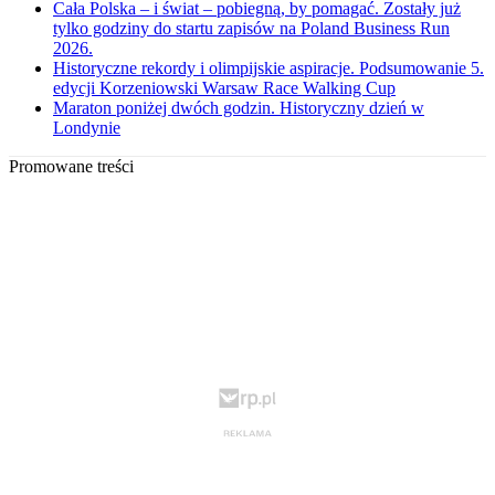
Cała Polska – i świat – pobiegną, by pomagać. Zostały już
tylko godziny do startu zapisów na Poland Business Run
2026.
Historyczne rekordy i olimpijskie aspiracje. Podsumowanie 5.
edycji Korzeniowski Warsaw Race Walking Cup
Maraton poniżej dwóch godzin. Historyczny dzień w
Londynie
Promowane treści