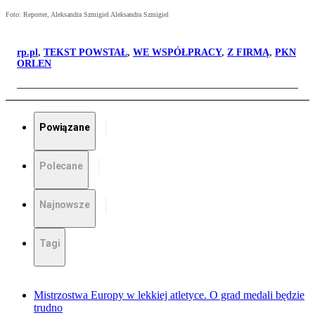
Foto: Reporter, Aleksandra Szmigiel Aleksandra Szmigiel
rp.pl
,
TEKST POWSTAŁ
,
WE WSPÓŁPRACY
,
Z FIRMĄ
,
PKN
ORLEN
Powiązane
Polecane
Najnowsze
Tagi
Mistrzostwa Europy w lekkiej atletyce. O grad medali będzie
trudno