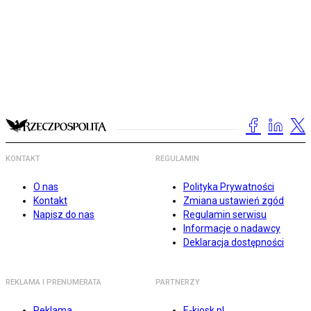
KONTAKT
REGULAMIN
O nas
Polityka Prywatności
Kontakt
Zmiana ustawień zgód
Napisz do nas
Regulamin serwisu
Informacje o nadawcy
Deklaracja dostępności
REKLAMA I PRENUMERATA
PARTNERZY
Reklama
E-kiosk.pl