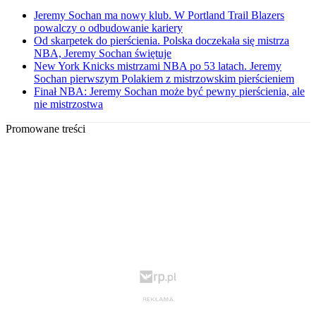
Jeremy Sochan ma nowy klub. W Portland Trail Blazers
powalczy o odbudowanie kariery
Od skarpetek do pierścienia. Polska doczekała się mistrza
NBA, Jeremy Sochan świętuje
New York Knicks mistrzami NBA po 53 latach. Jeremy
Sochan pierwszym Polakiem z mistrzowskim pierścieniem
Finał NBA: Jeremy Sochan może być pewny pierścienia, ale
nie mistrzostwa
Promowane treści