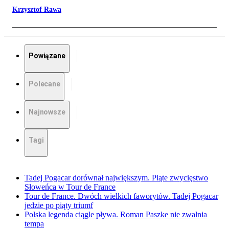
Krzysztof Rawa
Powiązane
Polecane
Najnowsze
Tagi
Tadej Pogacar dorównał największym. Piąte zwycięstwo
Słoweńca w Tour de France
Tour de France. Dwóch wielkich faworytów. Tadej Pogacar
jedzie po piąty triumf
Polska legenda ciągle pływa. Roman Paszke nie zwalnia
tempa