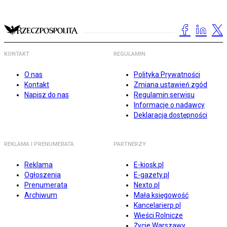
KONTAKT
REGULAMIN
O nas
Polityka Prywatności
Kontakt
Zmiana ustawień zgód
Napisz do nas
Regulamin serwisu
Informacje o nadawcy
Deklaracja dostępności
REKLAMA I PRENUMERATA
PARTNERZY
Reklama
E-kiosk.pl
Ogłoszenia
E-gazety.pl
Prenumerata
Nexto.pl
Archiwum
Mała księgowość
Kancelarierp.pl
Wieści Rolnicze
Życie Warszawy