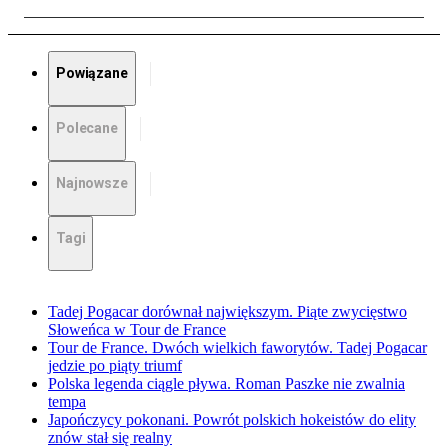
Powiązane
Polecane
Najnowsze
Tagi
Tadej Pogacar dorównał największym. Piąte zwycięstwo
Słoweńca w Tour de France
Tour de France. Dwóch wielkich faworytów. Tadej Pogacar
jedzie po piąty triumf
Polska legenda ciągle pływa. Roman Paszke nie zwalnia
tempa
Japończycy pokonani. Powrót polskich hokeistów do elity
znów stał się realny