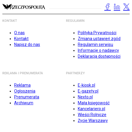
KONTAKT
REGULAMIN
O nas
Polityka Prywatności
Kontakt
Zmiana ustawień zgód
Napisz do nas
Regulamin serwisu
Informacje o nadawcy
Deklaracja dostępności
REKLAMA I PRENUMERATA
PARTNERZY
Reklama
E-kiosk.pl
Ogłoszenia
E-gazety.pl
Prenumerata
Nexto.pl
Archiwum
Mała księgowość
Kancelarierp.pl
Wieści Rolnicze
Życie Warszawy