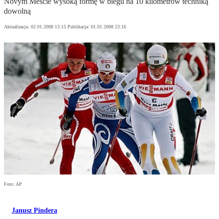
Novym Mescie wysoką formę w biegu na 10 kilometrów techniką
dowolną
Aktualizacja:
02.01.2008 13:15
Publikacja:
01.01.2008 23:16
Foto: AP
Janusz Pindera