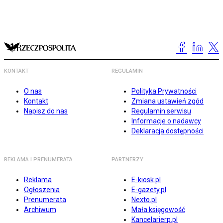
KONTAKT
REGULAMIN
O nas
Polityka Prywatności
Kontakt
Zmiana ustawień zgód
Napisz do nas
Regulamin serwisu
Informacje o nadawcy
Deklaracja dostępności
REKLAMA I PRENUMERATA
PARTNERZY
Reklama
E-kiosk.pl
Ogłoszenia
E-gazety.pl
Prenumerata
Nexto.pl
Archiwum
Mała księgowość
Kancelarierp.pl