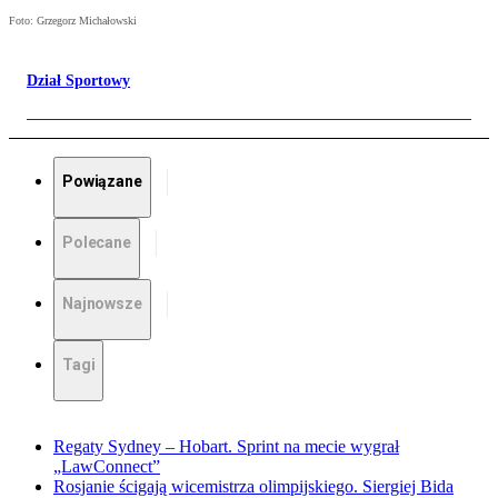
Foto: Grzegorz Michałowski
Dział Sportowy
Powiązane
Polecane
Najnowsze
Tagi
Regaty Sydney – Hobart. Sprint na mecie wygrał
„LawConnect”
Rosjanie ścigają wicemistrza olimpijskiego. Siergiej Bida