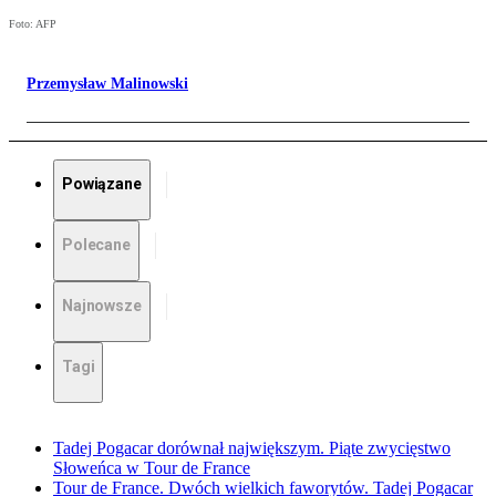
Foto: AFP
Przemysław Malinowski
Powiązane
Polecane
Najnowsze
Tagi
Tadej Pogacar dorównał największym. Piąte zwycięstwo
Słoweńca w Tour de France
Tour de France. Dwóch wielkich faworytów. Tadej Pogacar