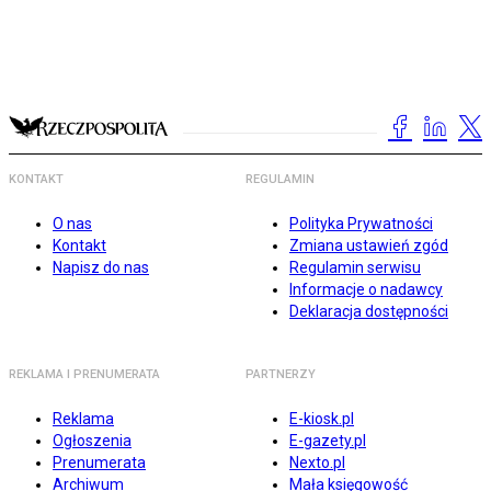
KONTAKT
REGULAMIN
O nas
Polityka Prywatności
Kontakt
Zmiana ustawień zgód
Napisz do nas
Regulamin serwisu
Informacje o nadawcy
Deklaracja dostępności
REKLAMA I PRENUMERATA
PARTNERZY
Reklama
E-kiosk.pl
Ogłoszenia
E-gazety.pl
Prenumerata
Nexto.pl
Archiwum
Mała księgowość