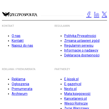
KONTAKT
REGULAMIN
O nas
Polityka Prywatności
Kontakt
Zmiana ustawień zgód
Napisz do nas
Regulamin serwisu
Informacje o nadawcy
Deklaracja dostępności
REKLAMA I PRENUMERATA
PARTNERZY
Reklama
E-kiosk.pl
Ogłoszenia
E-gazety.pl
Prenumerata
Nexto.pl
Archiwum
Mała księgowość
Kancelarierp.pl
Wieści Rolnicze
Życie Warszawy