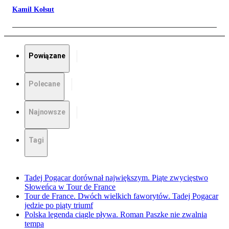
Kamil Kołsut
Powiązane
Polecane
Najnowsze
Tagi
Tadej Pogacar dorównał największym. Piąte zwycięstwo
Słoweńca w Tour de France
Tour de France. Dwóch wielkich faworytów. Tadej Pogacar
jedzie po piąty triumf
Polska legenda ciągle pływa. Roman Paszke nie zwalnia
tempa