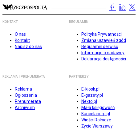
KONTAKT
REGULAMIN
O nas
Polityka Prywatności
Kontakt
Zmiana ustawień zgód
Napisz do nas
Regulamin serwisu
Informacje o nadawcy
Deklaracja dostępności
REKLAMA I PRENUMERATA
PARTNERZY
Reklama
E-kiosk.pl
Ogłoszenia
E-gazety.pl
Prenumerata
Nexto.pl
Archiwum
Mała księgowość
Kancelarierp.pl
Wieści Rolnicze
Życie Warszawy