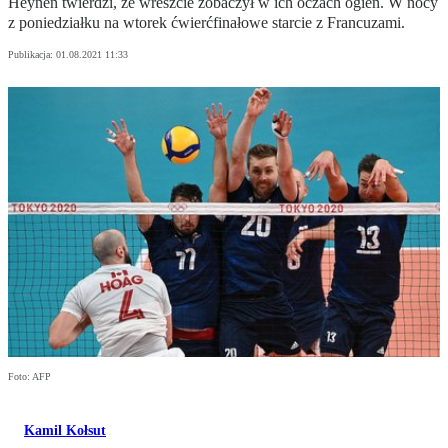
Heynen twierdzi, że wreszcie zobaczył w ich oczach ogień. W nocy
z poniedziałku na wtorek ćwierćfinałowe starcie z Francuzami.
Publikacja:
01.08.2021 11:33
Foto: AFP
Kamil Kołsut