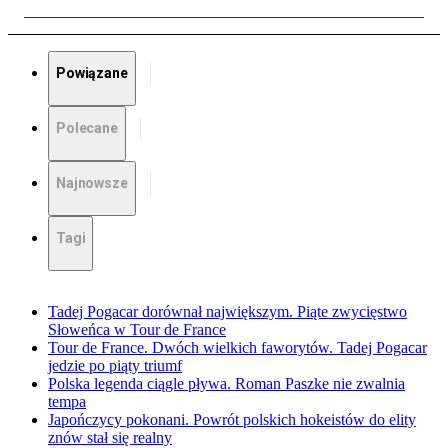
Powiązane
Polecane
Najnowsze
Tagi
Tadej Pogacar dorównał największym. Piąte zwycięstwo
Słoweńca w Tour de France
Tour de France. Dwóch wielkich faworytów. Tadej Pogacar
jedzie po piąty triumf
Polska legenda ciągle pływa. Roman Paszke nie zwalnia
tempa
Japończycy pokonani. Powrót polskich hokeistów do elity
znów stał się realny