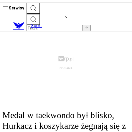
Serwisy
S
port
Medal w taekwondo był blisko,
Hurkacz i koszykarze żegnają się z