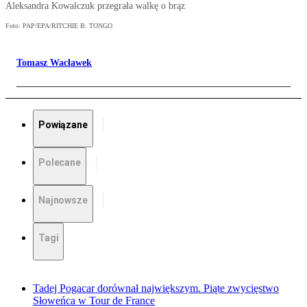
Aleksandra Kowalczuk przegrała walkę o brąz
Foto: PAP/EPA/RITCHIE B. TONGO
Tomasz Wacławek
Powiązane
Polecane
Najnowsze
Tagi
Tadej Pogacar dorównał największym. Piąte zwycięstwo
Słoweńca w Tour de France