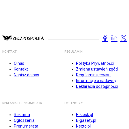
KONTAKT
REGULAMIN
O nas
Polityka Prywatności
Kontakt
Zmiana ustawień zgód
Napisz do nas
Regulamin serwisu
Informacje o nadawcy
Deklaracja dostępności
REKLAMA I PRENUMERATA
PARTNERZY
Reklama
E-kiosk.pl
Ogłoszenia
E-gazety.pl
Prenumerata
Nexto.pl