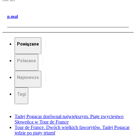
Foto: AFP
p.mal
Powiązane
Polecane
Najnowsze
Tagi
Tadej Pogacar dorównał największym. Piąte zwycięstwo
Słoweńca w Tour de France
Tour de France. Dwóch wielkich faworytów. Tadej Pogacar
jedzie po piąty triumf