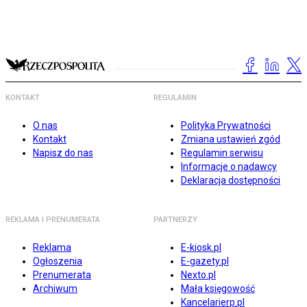
KONTAKT
REGULAMIN
O nas
Polityka Prywatności
Kontakt
Zmiana ustawień zgód
Napisz do nas
Regulamin serwisu
Informacje o nadawcy
Deklaracja dostępności
REKLAMA I PRENUMERATA
PARTNERZY
Reklama
E-kiosk.pl
Ogłoszenia
E-gazety.pl
Prenumerata
Nexto.pl
Archiwum
Mała księgowość
Kancelarierp.pl