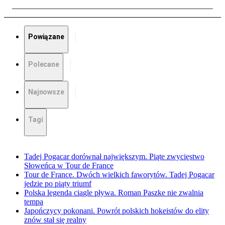
Powiązane
Polecane
Najnowsze
Tagi
Tadej Pogacar dorównał największym. Piąte zwycięstwo
Słoweńca w Tour de France
Tour de France. Dwóch wielkich faworytów. Tadej Pogacar
jedzie po piąty triumf
Polska legenda ciągle pływa. Roman Paszke nie zwalnia
tempa
Japończycy pokonani. Powrót polskich hokeistów do elity
znów stał się realny