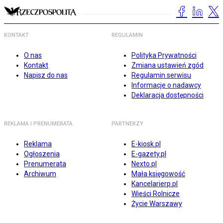
KONTAKT
REGULAMIN
O nas
Polityka Prywatności
Kontakt
Zmiana ustawień zgód
Napisz do nas
Regulamin serwisu
Informacje o nadawcy
Deklaracja dostępności
REKLAMA I PRENUMERATA
PARTNERZY
Reklama
E-kiosk.pl
Ogłoszenia
E-gazety.pl
Prenumerata
Nexto.pl
Archiwum
Mała księgowość
Kancelarierp.pl
Wieści Rolnicze
Życie Warszawy