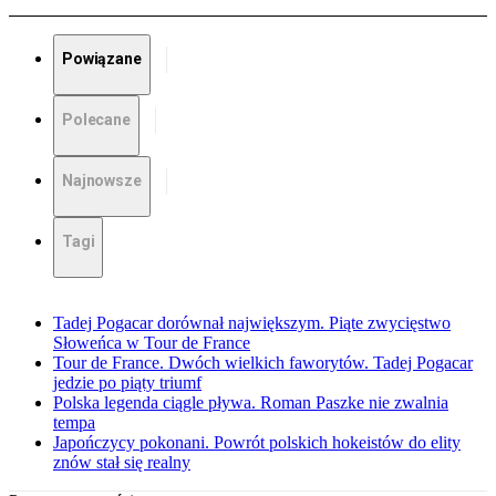
Powiązane
Polecane
Najnowsze
Tagi
Tadej Pogacar dorównał największym. Piąte zwycięstwo
Słoweńca w Tour de France
Tour de France. Dwóch wielkich faworytów. Tadej Pogacar
jedzie po piąty triumf
Polska legenda ciągle pływa. Roman Paszke nie zwalnia
tempa
Japończycy pokonani. Powrót polskich hokeistów do elity
znów stał się realny