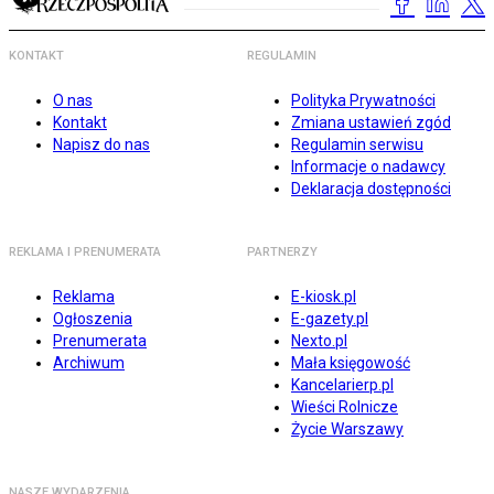
KONTAKT
REGULAMIN
O nas
Polityka Prywatności
Kontakt
Zmiana ustawień zgód
Napisz do nas
Regulamin serwisu
Informacje o nadawcy
Deklaracja dostępności
REKLAMA I PRENUMERATA
PARTNERZY
Reklama
E-kiosk.pl
Ogłoszenia
E-gazety.pl
Prenumerata
Nexto.pl
Archiwum
Mała księgowość
Kancelarierp.pl
Wieści Rolnicze
Życie Warszawy
NASZE WYDARZENIA