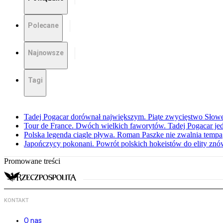
Polecane
Najnowsze
Tagi
Tadej Pogacar dorównał największym. Piąte zwycięstwo Słow
Tour de France. Dwóch wielkich faworytów. Tadej Pogacar jedz
Polska legenda ciągle pływa. Roman Paszke nie zwalnia tempa
Japończycy pokonani. Powrót polskich hokeistów do elity znów 
Promowane treści
KONTAKT
O nas