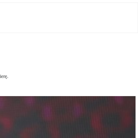
ierę.