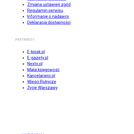
Zmiana ustawień zgód
Regulamin serwisu
Informacje o nadawcy
Deklaracja dostępności
PARTNERZY
E-kiosk.pl
E-gazety.pl
Nexto.pl
Mała księgowość
Kancelarierp.pl
Wieści Rolnicze
Życie Warszawy