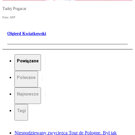
Tadej Pogacar
Foto: AFP
Olgierd Kwiatkowski
Powiązane
Polecane
Najnowsze
Tagi
Niespodziewany zwycięzca Tour de Pologne. Był tak