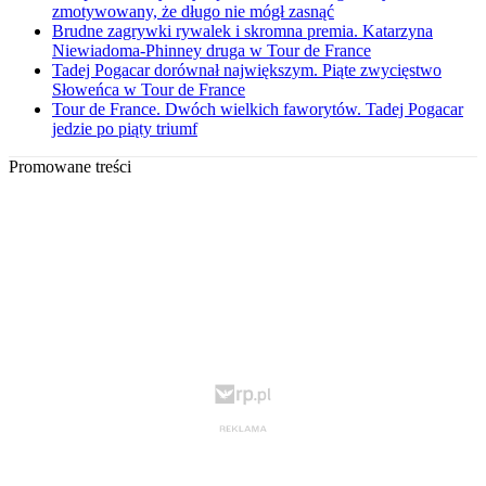
zmotywowany, że długo nie mógł zasnąć
Brudne zagrywki rywalek i skromna premia. Katarzyna
Niewiadoma-Phinney druga w Tour de France
Tadej Pogacar dorównał największym. Piąte zwycięstwo
Słoweńca w Tour de France
Tour de France. Dwóch wielkich faworytów. Tadej Pogacar
jedzie po piąty triumf
Promowane treści