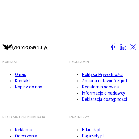
KONTAKT
REGULAMIN
O nas
Polityka Prywatności
Kontakt
Zmiana ustawień zgód
Napisz do nas
Regulamin serwisu
Informacje o nadawcy
Deklaracja dostępności
REKLAMA I PRENUMERATA
PARTNERZY
Reklama
E-kiosk.pl
Ogłoszenia
E-gazety.pl