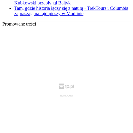
Kubkowski przepłynął Bałtyk
Tam, gdzie historia łączy się z naturą - TrekTours i Columbia
zapraszają na rajd pieszy w Modlinie
Promowane treści