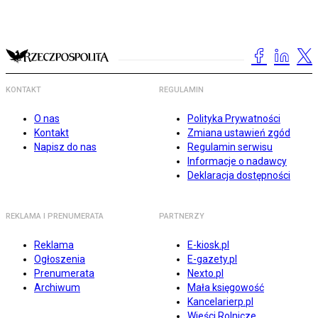
KONTAKT
REGULAMIN
O nas
Polityka Prywatności
Kontakt
Zmiana ustawień zgód
Napisz do nas
Regulamin serwisu
Informacje o nadawcy
Deklaracja dostępności
REKLAMA I PRENUMERATA
PARTNERZY
Reklama
E-kiosk.pl
Ogłoszenia
E-gazety.pl
Prenumerata
Nexto.pl
Archiwum
Mała księgowość
Kancelarierp.pl
Wieści Rolnicze