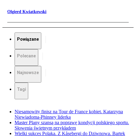
Olgierd Kwiatkowski
Powiązane
Polecane
Najnowsze
Tagi
Niesamowity finisz na Tour de France kobiet. Katarzyna
Niewiadoma-Phinney liderką
Master Plany szansą na poprawę kondycji polskiego sportu.
Słowenia świetnym przykładem
Wielki sukces Polaka. Z Kåsebergi do Dziwnowa. Bartek