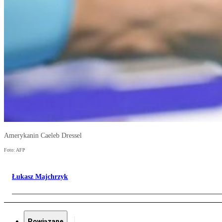
Amerykanin Caeleb Dressel
Foto: AFP
Łukasz Majchrzyk
Powiązane