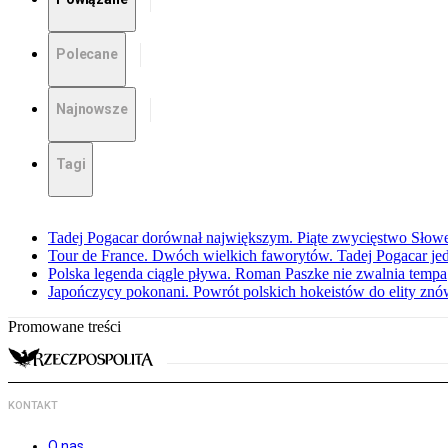
Polecane
Najnowsze
Tagi
Tadej Pogacar dorównał największym. Piąte zwycięstwo Słow
Tour de France. Dwóch wielkich faworytów. Tadej Pogacar jedz
Polska legenda ciągle pływa. Roman Paszke nie zwalnia tempa
Japończycy pokonani. Powrót polskich hokeistów do elity znów 
Promowane treści
KONTAKT
O nas