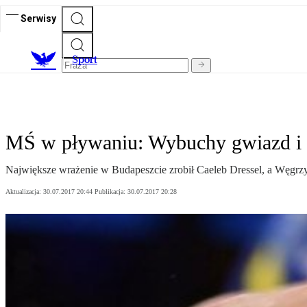
Serwisy
S
port
MŚ w pływaniu: Wybuchy gwiazd i 
Największe wrażenie w Budapeszcie zrobił Caeleb Dressel, a Węgrzy ci
Aktualizacja:
30.07.2017 20:44
Publikacja:
30.07.2017 20:28