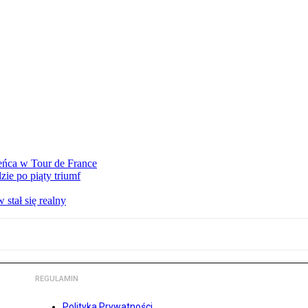
eńca w Tour de France
ie po piąty triumf
stał się realny
REGULAMIN
Polityka Prywatności