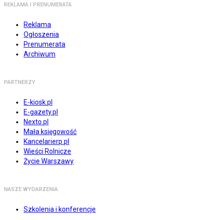
REKLAMA I PRENUMERATA
Reklama
Ogłoszenia
Prenumerata
Archiwum
PARTNERZY
E-kiosk.pl
E-gazety.pl
Nexto.pl
Mała księgowość
Kancelarierp.pl
Wieści Rolnicze
Życie Warszawy
NASZE WYDARZENIA
Szkolenia i konferencje