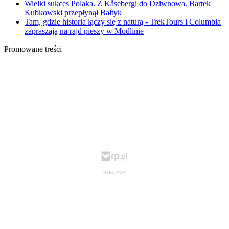
Wielki sukces Polaka. Z Kåsebergi do Dziwnowa. Bartek
Kubkowski przepłynął Bałtyk
Tam, gdzie historia łączy się z naturą - TrekTours i Columbia
zapraszają na rajd pieszy w Modlinie
Promowane treści