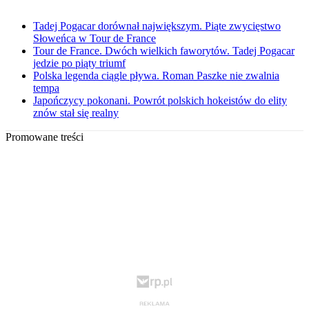
Tadej Pogacar dorównał największym. Piąte zwycięstwo
Słoweńca w Tour de France
Tour de France. Dwóch wielkich faworytów. Tadej Pogacar
jedzie po piąty triumf
Polska legenda ciągle pływa. Roman Paszke nie zwalnia
tempa
Japończycy pokonani. Powrót polskich hokeistów do elity
znów stał się realny
Promowane treści