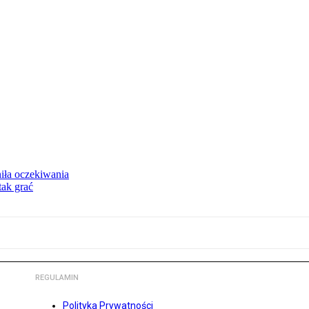
niła oczekiwania
tak grać
REGULAMIN
Polityka Prywatności