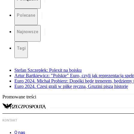
Polecane
Najnowsze
Tagi
Stefan Szczepłek: Polexit na boisku
Artur Bartkiewicz: "Polskie" Euro, czyli jak reprezentacja speł
Euro 2024. Michał Probierz: Dopóki będę trenerem, będziemy 
Euro 2024. Czesi grali w piłkę ręczną, Gruzini piszą historię
Promowane treści
KONTAKT
O nas