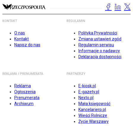
KONTAKT
REGULAMIN
O nas
Polityka Prywatności
Kontakt
Zmiana ustawień zgód
Napisz do nas
Regulamin serwisu
Informacje o nadawcy
Deklaracja dostępności
REKLAMA I PRENUMERATA
PARTNERZY
Reklama
E-kiosk.pl
Ogłoszenia
E-gazety.pl
Prenumerata
Nexto.pl
Archiwum
Mała księgowość
Kancelarierp.pl
Wieści Rolnicze
Życie Warszawy