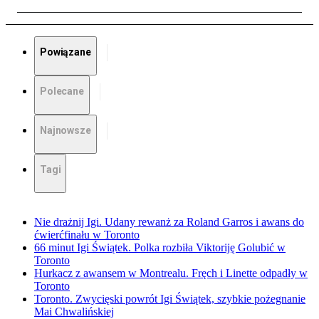
Powiązane
Polecane
Najnowsze
Tagi
Nie drażnij Igi. Udany rewanż za Roland Garros i awans do
ćwierćfinału w Toronto
66 minut Igi Świątek. Polka rozbiła Viktoriję Golubić w
Toronto
Hurkacz z awansem w Montrealu. Fręch i Linette odpadły w
Toronto
Toronto. Zwycięski powrót Igi Świątek, szybkie pożegnanie
Mai Chwalińskiej