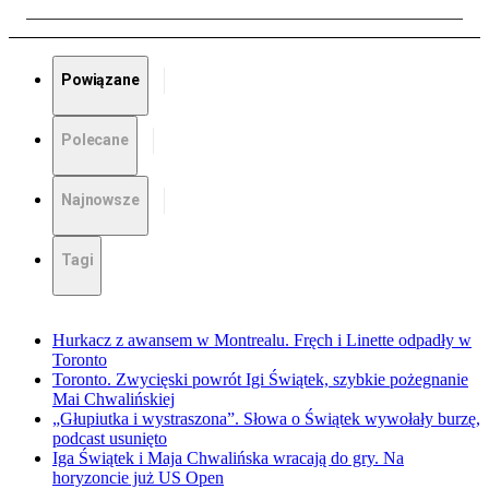
Powiązane
Polecane
Najnowsze
Tagi
Hurkacz z awansem w Montrealu. Fręch i Linette odpadły w
Toronto
Toronto. Zwycięski powrót Igi Świątek, szybkie pożegnanie
Mai Chwalińskiej
„Głupiutka i wystraszona”. Słowa o Świątek wywołały burzę,
podcast usunięto
Iga Świątek i Maja Chwalińska wracają do gry. Na
horyzoncie już US Open