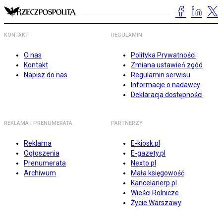
KONTAKT
REGULAMIN
O nas
Polityka Prywatności
Kontakt
Zmiana ustawień zgód
Napisz do nas
Regulamin serwisu
Informacje o nadawcy
Deklaracja dostępności
REKLAMA I PRENUMERATA
PARTNERZY
Reklama
E-kiosk.pl
Ogłoszenia
E-gazety.pl
Prenumerata
Nexto.pl
Archiwum
Mała księgowość
Kancelarierp.pl
Wieści Rolnicze
Życie Warszawy