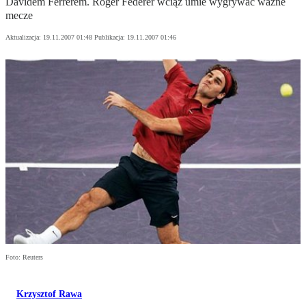
Davidem Ferrerem. Roger Federer wciąż umie wygrywać ważne
mecze
Aktualizacja:
19.11.2007 01:48
Publikacja:
19.11.2007 01:46
Foto: Reuters
Krzysztof Rawa