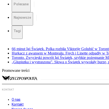
Polecane
Najnowsze
Tagi
66 minut Igi Świątek. Polka rozbiła Viktoriję Golubić w Toron
Hurkacz z awansem w Montrealu. Fręch i Linette odpadły w T
Toronto. Zwycięski powrót Igi Świątek, szybkie pożegnanie M
„Głupiutka i wystraszona”. Słowa o Świątek wywołały burzę, 
Promowane treści
KONTAKT
O nas
Kontakt