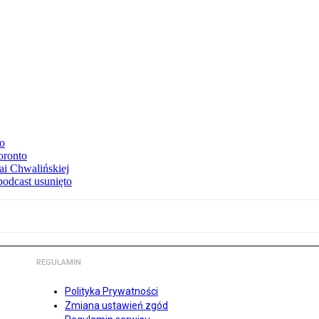
to
oronto
ai Chwalińskiej
podcast usunięto
REGULAMIN
Polityka Prywatności
Zmiana ustawień zgód