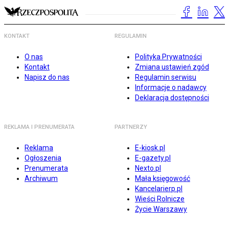
KONTAKT
REGULAMIN
O nas
Polityka Prywatności
Kontakt
Zmiana ustawień zgód
Napisz do nas
Regulamin serwisu
Informacje o nadawcy
Deklaracja dostępności
REKLAMA I PRENUMERATA
PARTNERZY
Reklama
E-kiosk.pl
Ogłoszenia
E-gazety.pl
Prenumerata
Nexto.pl
Archiwum
Mała księgowość
Kancelarierp.pl
Wieści Rolnicze
Życie Warszawy