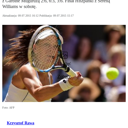
z Garbine Muguruzą 2:6, 6:3, 3:6. Finał Hiszpanki z Sereną
Williams w sobotę.
Aktualizacja:
09.07.2015 16:12
Publikacja:
09.07.2015 15:17
13 zdjęć
Zobacz
Foto: AFP
Krzysztof Rawa