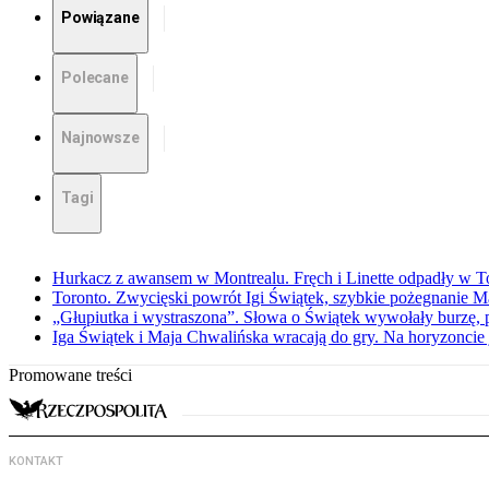
Powiązane
Polecane
Najnowsze
Tagi
Hurkacz z awansem w Montrealu. Fręch i Linette odpadły w T
Toronto. Zwycięski powrót Igi Świątek, szybkie pożegnanie M
„Głupiutka i wystraszona”. Słowa o Świątek wywołały burzę, 
Iga Świątek i Maja Chwalińska wracają do gry. Na horyzonci
Promowane treści
KONTAKT