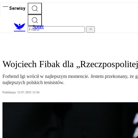
Serwisy
S
port
Wojciech Fibak dla „Rzeczpospolitej
Forhend Igi wrócił w najlepszym momencie. Jestem przekonany, że gd
najlepszych polskich tenisistów.
Publikacja:
13.07.2025 13:56