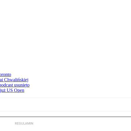
oronto
ai Chwalińskiej
podcast usunięto
e już US Open
REGULAMIN