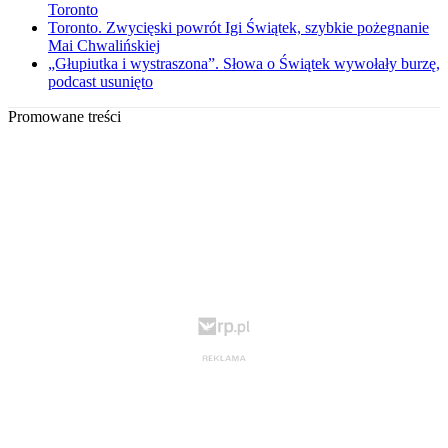
Toronto
Toronto. Zwycięski powrót Igi Świątek, szybkie pożegnanie
Mai Chwalińskiej
„Głupiutka i wystraszona”. Słowa o Świątek wywołały burzę,
podcast usunięto
Promowane treści