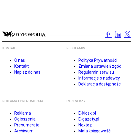
KONTAKT
REGULAMIN
O nas
Polityka Prywatności
Kontakt
Zmiana ustawień zgód
Napisz do nas
Regulamin serwisu
Informacje o nadawcy
Deklaracja dostępności
REKLAMA I PRENUMERATA
PARTNERZY
Reklama
E-kiosk.pl
Ogłoszenia
E-gazety.pl
Prenumerata
Nexto.pl
Archiwum
Mała księgowość