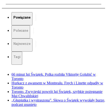
Powiązane
Polecane
Najnowsze
Tagi
66 minut Igi Świątek. Polka rozbiła Viktoriję Golubić w
Toronto
Hurkacz z awansem w Montrealu. Fręch i Linette odpadły w
Toronto
Toronto. Zwycięski powrót Igi Świątek, szybkie pożegnanie
Mai Chwalińskiej
„Głupiutka i wystraszona”. Słowa o Świątek wywołały burzę,
podcast usunięto