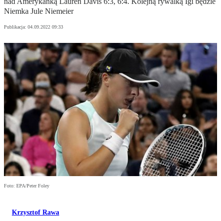
nad Amerykanką Lauren Davis 6:3, 6:4. Kolejną rywalką Igi będzie
Niemka Jule Niemeier
Publikacja:
04.09.2022 09:33
Foto: EPA/Peter Foley
Krzysztof Rawa