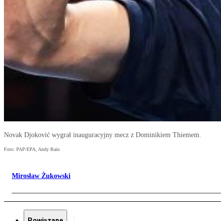
Novak Djoković wygrał inauguracyjny mecz z Dominikiem Thiemem.
Foto: PAP/EPA, Andy Rain
Mirosław Żukowski
Powiązane