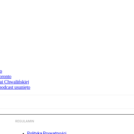
to
oronto
ai Chwalińskiej
podcast usunięto
REGULAMIN
Polityka Prywatności