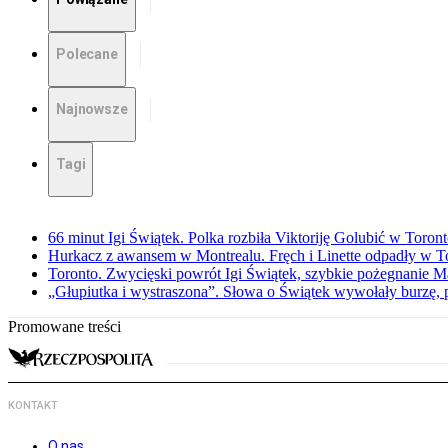
Polecane
Najnowsze
Tagi
66 minut Igi Świątek. Polka rozbiła Viktoriję Golubić w Toron
Hurkacz z awansem w Montrealu. Fręch i Linette odpadły w T
Toronto. Zwycięski powrót Igi Świątek, szybkie pożegnanie M
„Głupiutka i wystraszona”. Słowa o Świątek wywołały burzę, 
Promowane treści
KONTAKT
O nas