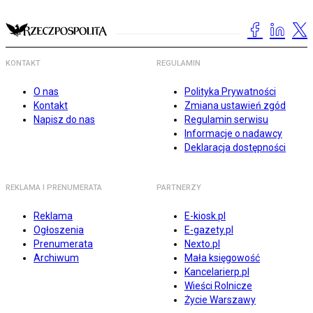
KONTAKT
REGULAMIN
O nas
Polityka Prywatności
Kontakt
Zmiana ustawień zgód
Napisz do nas
Regulamin serwisu
Informacje o nadawcy
Deklaracja dostępności
REKLAMA I PRENUMERATA
PARTNERZY
Reklama
E-kiosk.pl
Ogłoszenia
E-gazety.pl
Prenumerata
Nexto.pl
Archiwum
Mała księgowość
Kancelarierp.pl
Wieści Rolnicze
Życie Warszawy