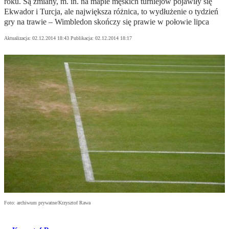
roku. Są zmiany, m. in. na mapie męskich turniejów pojawiły się
Ekwador i Turcja, ale największa różnica, to wydłużenie o tydzień
gry na trawie – Wimbledon skończy się prawie w połowie lipca
Aktualizacja:
02.12.2014 18:43
Publikacja:
02.12.2014 18:17
Foto: archiwum prywatne/Krzysztof Rawa