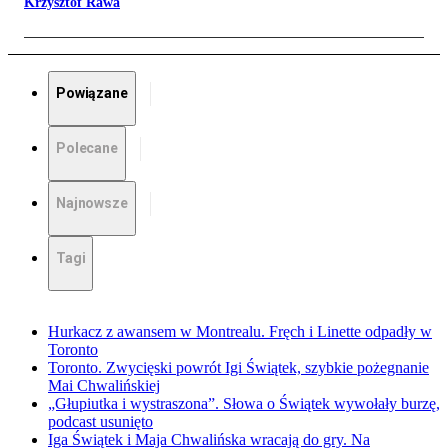
Krzysztof Rawa
Powiązane
Polecane
Najnowsze
Tagi
Hurkacz z awansem w Montrealu. Fręch i Linette odpadły w
Toronto
Toronto. Zwycięski powrót Igi Świątek, szybkie pożegnanie
Mai Chwalińskiej
„Głupiutka i wystraszona”. Słowa o Świątek wywołały burzę,
podcast usunięto
Iga Świątek i Maja Chwalińska wracają do gry. Na