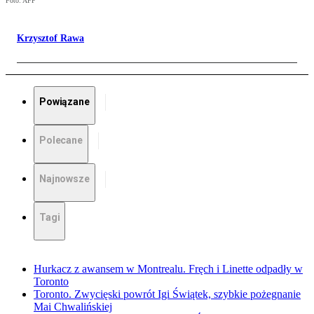
Foto: AFP
Krzysztof Rawa
Powiązane
Polecane
Najnowsze
Tagi
Hurkacz z awansem w Montrealu. Fręch i Linette odpadły w
Toronto
Toronto. Zwycięski powrót Igi Świątek, szybkie pożegnanie
Mai Chwalińskiej