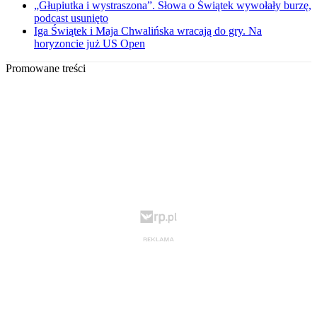
„Głupiutka i wystraszona”. Słowa o Świątek wywołały burzę,
podcast usunięto
Iga Świątek i Maja Chwalińska wracają do gry. Na
horyzoncie już US Open
Promowane treści