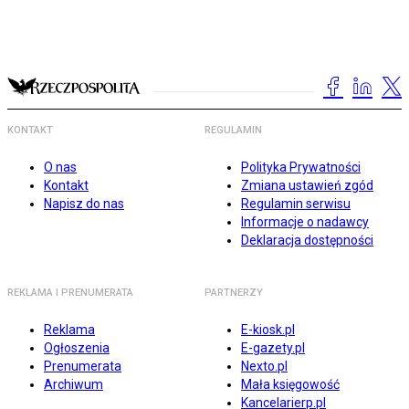
KONTAKT
REGULAMIN
O nas
Polityka Prywatności
Kontakt
Zmiana ustawień zgód
Napisz do nas
Regulamin serwisu
Informacje o nadawcy
Deklaracja dostępności
REKLAMA I PRENUMERATA
PARTNERZY
Reklama
E-kiosk.pl
Ogłoszenia
E-gazety.pl
Prenumerata
Nexto.pl
Archiwum
Mała księgowość
Kancelarierp.pl