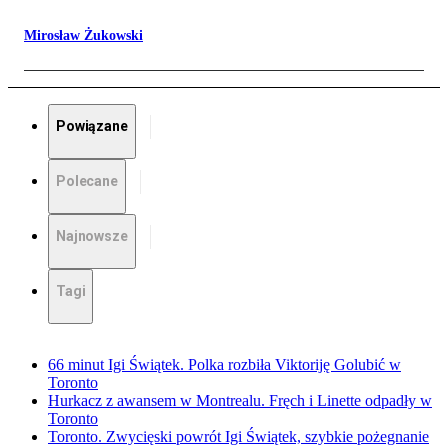
Mirosław Żukowski
Powiązane
Polecane
Najnowsze
Tagi
66 minut Igi Świątek. Polka rozbiła Viktoriję Golubić w
Toronto
Hurkacz z awansem w Montrealu. Fręch i Linette odpadły w
Toronto
Toronto. Zwycięski powrót Igi Świątek, szybkie pożegnanie