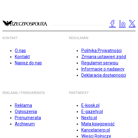
KONTAKT
REGULAMIN
O nas
Polityka Prywatności
Kontakt
Zmiana ustawień zgód
Napisz do nas
Regulamin serwisu
Informacje o nadawcy
Deklaracja dostępności
REKLAMA I PRENUMERATA
PARTNERZY
Reklama
E-kiosk.pl
Ogłoszenia
E-gazety.pl
Prenumerata
Nexto.pl
Archiwum
Mała księgowość
Kancelarierp.pl
Wieści Rolnicze