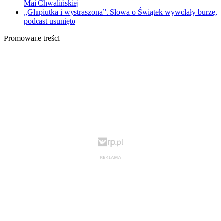
Mai Chwalińskiej
„Głupiutka i wystraszona”. Słowa o Świątek wywołały burzę,
podcast usunięto
Promowane treści