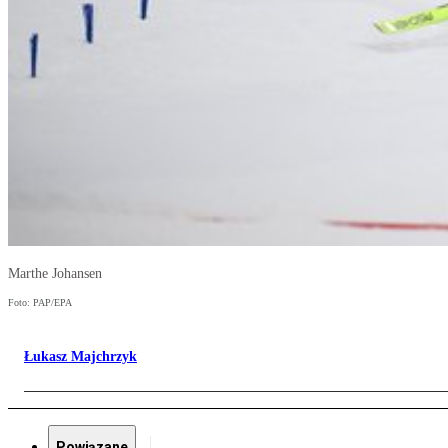
Marthe Johansen
Foto: PAP/EPA
Łukasz Majchrzyk
Powiązane