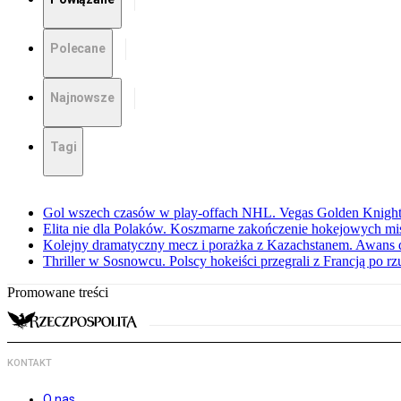
Polecane
Najnowsze
Tagi
Gol wszech czasów w play-offach NHL. Vegas Golden Knights
Elita nie dla Polaków. Koszmarne zakończenie hokejowych m
Kolejny dramatyczny mecz i porażka z Kazachstanem. Awans d
Thriller w Sosnowcu. Polscy hokeiści przegrali z Francją po r
Promowane treści
KONTAKT
O nas