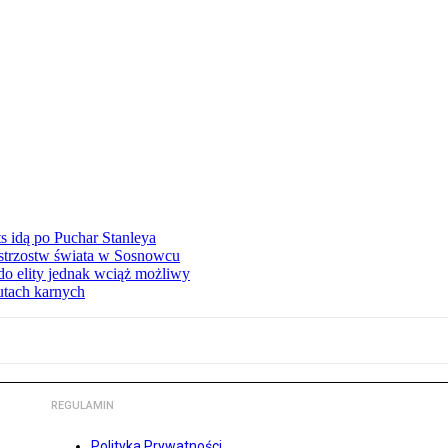
 idą po Puchar Stanleya
istrzostw świata w Sosnowcu
o elity jednak wciąż możliwy
zutach karnych
REGULAMIN
Polityka Prywatności