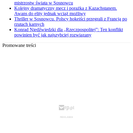
mistrzostw świata w Sosnowcu
Kolejny dramatyczny mecz i porażka z Kazachstanem.
Awans do elity jednak wciąż możliwy
Thriller w Sosnowcu. Polscy hokeiści przegrali z Francją po
rzutach karnych
Konrad Niedźwiedzki dla „Rzeczpospolitej”: Ten konflikt
powinien być jak najszybciej rozwiązany
Promowane treści