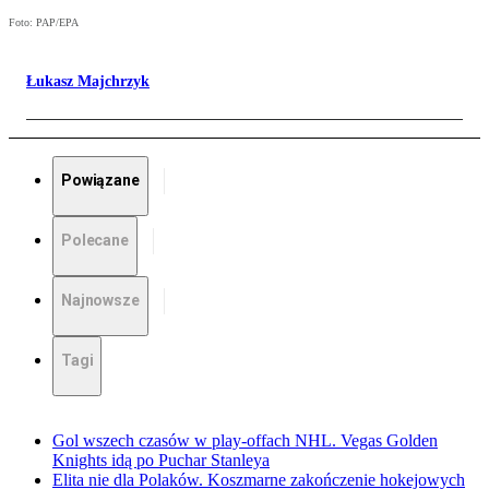
Foto: PAP/EPA
Łukasz Majchrzyk
Powiązane
Polecane
Najnowsze
Tagi
Gol wszech czasów w play-offach NHL. Vegas Golden
Knights idą po Puchar Stanleya
Elita nie dla Polaków. Koszmarne zakończenie hokejowych