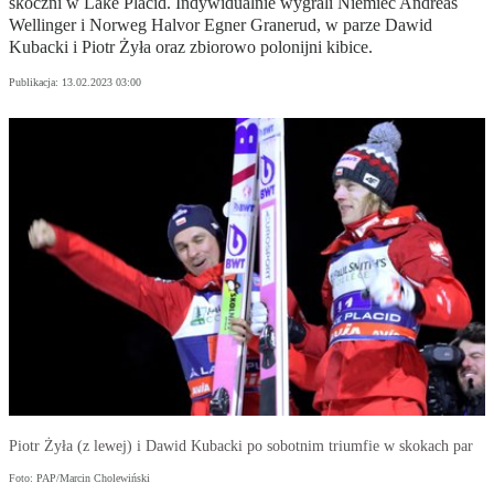
skoczni w Lake Placid. Indywidualnie wygrali Niemiec Andreas
Wellinger i Norweg Halvor Egner Granerud, w parze Dawid
Kubacki i Piotr Żyła oraz zbiorowo polonijni kibice.
Publikacja:
13.02.2023 03:00
Piotr Żyła (z lewej) i Dawid Kubacki po sobotnim triumfie w skokach par
Foto: PAP/Marcin Cholewiński