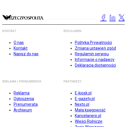
KONTAKT
REGULAMIN
O nas
Polityka Prywatności
Kontakt
Zmiana ustawień zgód
Napisz do nas
Regulamin serwisu
Informacje o nadawcy
Deklaracja dostępności
REKLAMA I PRENUMERATA
PARTNERZY
Reklama
E-kiosk.pl
Ogłoszenia
E-gazety.pl
Prenumerata
Nexto.pl
Archiwum
Mała księgowość
Kancelarierp.pl
Wieści Rolnicze