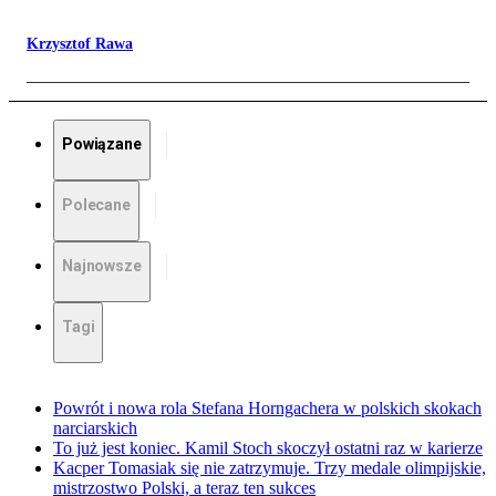
Krzysztof Rawa
Powiązane
Polecane
Najnowsze
Tagi
Powrót i nowa rola Stefana Horngachera w polskich skokach
narciarskich
To już jest koniec. Kamil Stoch skoczył ostatni raz w karierze
Kacper Tomasiak się nie zatrzymuje. Trzy medale olimpijskie,
mistrzostwo Polski, a teraz ten sukces