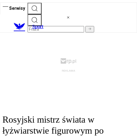
Serwisy
S
port
Rosyjski mistrz świata w
łyżwiarstwie figurowym po